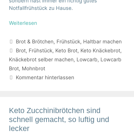
sondern hast immer ein richtig gutes
Notfallfrühstück zu Hause.
Weiterlesen
Kategorien
Brot & Brötchen
,
Frühstück
,
Haltbar machen
Schlagwörter
Brot
,
Frühstück
,
Keto Brot
,
Keto Knäckebrot
,
Knäckebrot selber machen
,
Lowcarb
,
Lowcarb
Brot
,
Mohnbrot
Kommentar hinterlassen
Keto Zucchinibrötchen sind
schnell gemacht, so luftig und
lecker