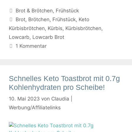
Kategorien
Brot & Brötchen
,
Frühstück
Schlagwörter
Brot
,
Brötchen
,
Frühstück
,
Keto
Kürbisbrötchen
,
Kürbis
,
Kürbisbrötchen
,
Lowcarb
,
Lowcarb Brot
1 Kommentar
Schnelles Keto Toastbrot mit 0.7g
Kohlenhydraten pro Scheibe!
10. Mai 2023
von
Claudia |
Werbung/Affiliatelinks