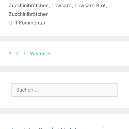
Zucchinibrötchen
,
Lowcarb
,
Lowcarb Brot
,
Zucchinibrötchen
1 Kommentar
Seite
Seite
Seite
1
2
3
Weiter
→
Suchen
nach: