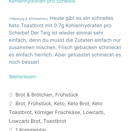
Heute gibt es ein schnelles
(*Werbung & Affiliatelinks)
Keto Toastbrot mit 0.7g Kohlenhydraten pro
Scheibe! Der Teig ist wieder einmal sehr
einfach, denn du musst die Zutaten einfach nur
zusammen mischen. Frisch gebacken schmeckt
es einfach herrlich. Aber getoastet schmeckt es
noch besser!
Weiterlesen
Kategorien
Brot & Brötchen
,
Frühstück
Schlagwörter
Brot
,
Frühstück
,
Keto
,
Keto Brot
,
Keto
Toastbrot
,
körniger Frischkäse
,
Lowcarb
,
Lowcarb Brot
,
Toastbrot
1 Kommentar