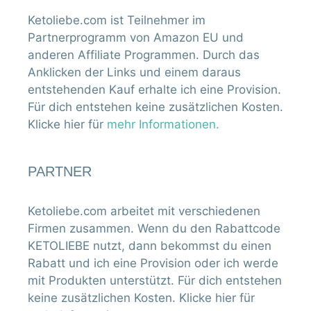
Dessert
Frühstück
Gemüsenudeln
Erdbeeren
Keto
Hackfleisch
Gratin
Kartoffelfasern
Gnocchi
Keto Beilage
Keto Kuchen
Keto Eis
Keto Knödel
Keto Salat
Ketose
Ketosoße
Keto Tipp
Keto Long Drink
Lowcarb
Kuchen
Keto Torte
Kürbis
Kollagen
MCT
MCT Pulver
Lowcarb Brot
MCT Kollagen
MCT Öl
Salat
Salate mit
Ofengemüse
ohne Eismaschine
Weiderind
wenigen Zutaten
Snack
Suppe
Weihnachten
zuckerfrei
Zucchini
Zero Carb Meal