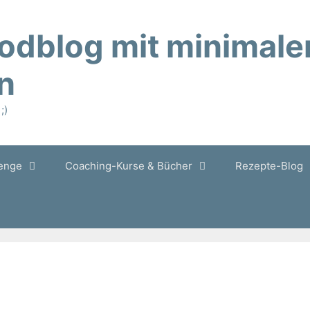
oodblog mit minimale
n
;)
lenge
Coaching-Kurse & Bücher
Rezepte-Blog