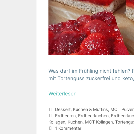
Was darf im Frühling nicht fehlen?
mit Tortenguss zuckerfrei und keto
Weiterlesen
Kategorien
Dessert
,
Kuchen & Muffins
,
MCT Pulver
Schlagwörter
Erdbeeren
,
Erdbeerkuchen
,
Erdbeerkuc
Kollagen
,
Kuchen
,
MCT Kollagen
,
Tortengu
1 Kommentar