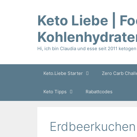
Zum
Inhalt
Keto Liebe | F
springen
Kohlenhydrate
Hi, ich bin Claudia und esse seit 2011 ketogen 
Keto.Liebe Starter
Zero Carb Chal
Keto Tipps
Rabattcodes
Erdbeerkuchen