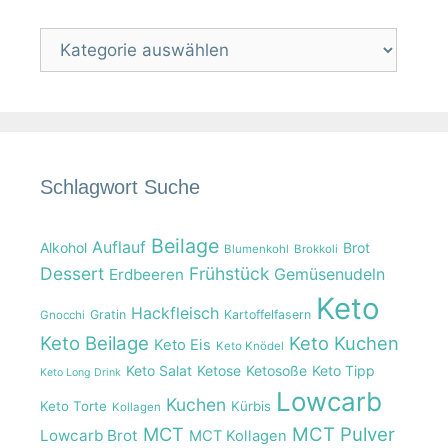
Kategorien
Schlagwort Suche
Beilage
Auflauf
Alkohol
Brot
Blumenkohl
Brokkoli
Dessert
Frühstück
Gemüsenudeln
Erdbeeren
Keto
Hackfleisch
Gratin
Kartoffelfasern
Gnocchi
Keto Beilage
Keto Kuchen
Keto Eis
Keto Knödel
Keto Salat
Ketose
Ketosoße
Keto Tipp
Keto Long Drink
Lowcarb
Kuchen
Keto Torte
Kürbis
Kollagen
MCT
MCT Pulver
Lowcarb Brot
MCT Kollagen